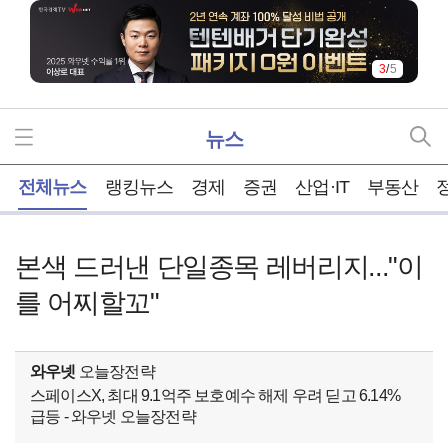
3
/
5
뉴스
홈
전체뉴스
랭킹뉴스
경제
증권
산업·IT
부동산
본색 드러낸 단일종목 레버리지..."이
를 어찌할꼬"
와우넷
오늘장전략
스페이스X, 최대 9.1억주 보호예수 해제 우려 딛고 6.14%
급등 - 와우넷 오늘장전략