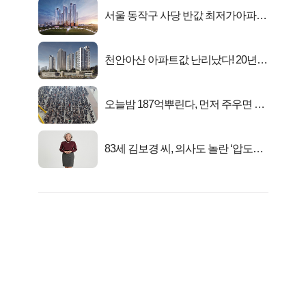
서울 동작구 사당 반값 최저가아파트
마지막...
천안아산 아파트값 난리났다! 20년
전 분양가..
오늘밤 187억뿌린다, 먼저 주우면 최
대1억..!
83세 김보경 씨, 의사도 놀란 ‘압도적
피지컬’