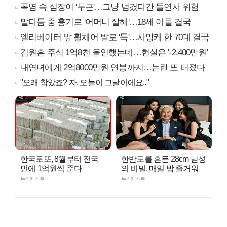
폭염 속 심장이 '두근'…그냥 넘겼다간 돌연사 위험
말다툼 중 흉기로 '어머니 살해'…18세 아들 결국
엘리베이터 앞 휠체어 발로 '툭'…사망케 한 70대 결국
김원훈 주식 1억8천 올인했는데…현실은 '-2,400만원'
내연녀에게 2억8000만원 연봉까지…논란 또 터졌다
"오래 참았죠? 자, 오늘이 그날이에요.."
한국로또, 8월부터 전국
한반도를 흔든 28cm 남성
민에 1억원씩 준다
의 비밀, 매일 밤 즐거워
뉴스캐스트
뉴스캐스트