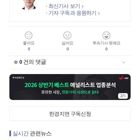
최신기사 보기
기자 구독과 응원하기
좋아요
싫어요
후속기사 원해요
0
0
0
건의 댓글
0
2
/
5
한경지면 구독신청
실시간
관련뉴스