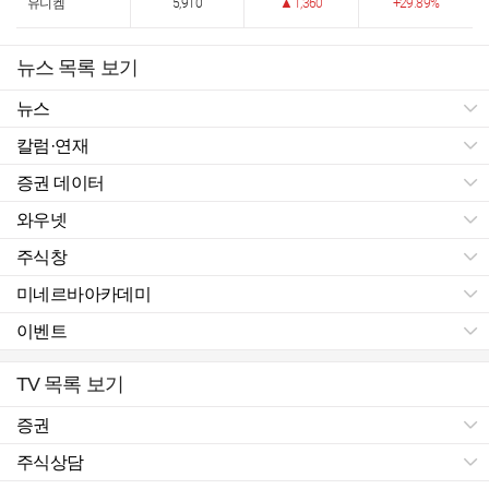
유니켐
5,910
1,360
29.89%
뉴스 목록 보기
뉴스
칼럼·연재
증권 데이터
와우넷
주식창
미네르바아카데미
이벤트
TV 목록 보기
증권
주식상담