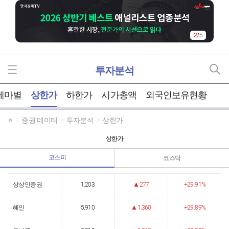
2
/
5
투자분석
테마별
상한가
하한가
시가총액
외국인보유현황
증권 데이터
투자분석
상한가
상한가
코스피
코스닥
상상인증권
1,203
277
29.91%
혜인
5,910
1,360
29.89%