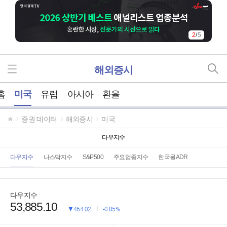
2
/
5
해외증시
홈
미국
유럽
아시아
환율
증권 데이터
해외증시
미국
다우지수
다우지수
나스닥지수
S&P500
주요업종지수
한국물ADR
다우지수
53,885.10
464.02
0.85%