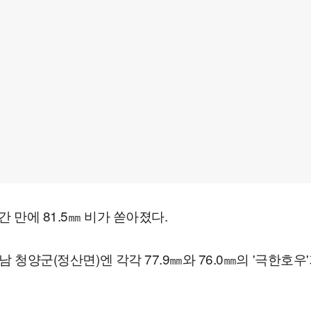
 만에 81.5㎜ 비가 쏟아졌다.
남 청양군(정산면)엔 각각 77.9㎜와 76.0㎜의 '극한호우