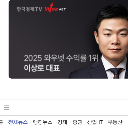
홈
전체뉴스
랭킹뉴스
경제
증권
산업·IT
부동산