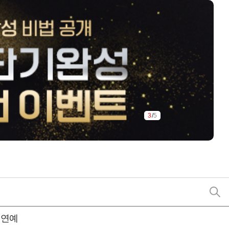
3
/
5
연예