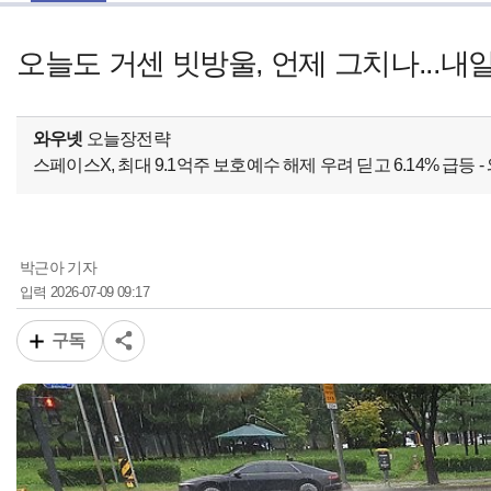
오늘도 거센 빗방울, 언제 그치나...내일
와우넷
오늘장전략
스페이스X, 최대 9.1억주 보호예수 해제 우려 딛고 6.14% 급등
박근아 기자
2026-07-09 09:17
입력
구독