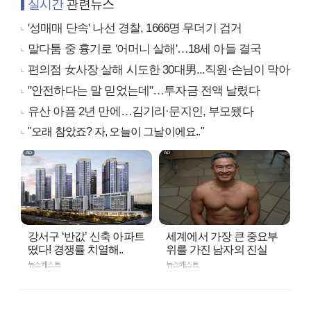
실시간
관련뉴스
'성매매 단속' 나선 경찰, 1666명 무더기 검거
말다툼 중 흉기로 '어머니 살해'…18세 아들 결국
편의점 女사장 살해 시도한 30대男...직원·손님이 막아
"안전하다는 말 믿었는데"…투자금 전액 날렸다
유산 아픔 2년 만에…김기리·문지인, 부모됐다
"오래 참았죠? 자, 오늘이 그날이에요.."
강서구 ‘반값’ 신축 아파트
세계에서 가장 큰 중요부
떴다! 경쟁률 치열해..
위를 가진 남자의 진실
뉴스캐스트
뉴스캐스트