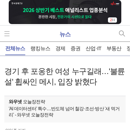
2
/
4
뉴스
홈
전체뉴스
랭킹뉴스
경제
증권
산업·IT
부동산
경기 후 포옹한 여성 누구길래…'불륜
설' 휩싸인 메시, 입장 밝혔다
와우넷
오늘장전략
'AI 데이터센터' 특수…반도체 넘어 철강·조선·방산 '새 먹거
리' - 와우넷 오늘장전략