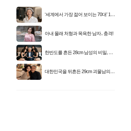
‘세계에서 가장 젊어 보이는 70대’ 1위
선정…
아내 몰래 처형과 목욕한 남자.. 충격!
한반도를 흔든 28cm 남성의 비밀, 매
일 밤 즐거워
대한민국을 뒤흔든 29cm 괴물남의
진실