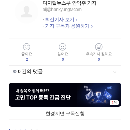
디지털뉴스부 안익주 기자
aij@hankyungtv.com
최신기사 보기
기자 구독과 응원하기
좋아요
싫어요
후속기사 원해요
2
0
0
건의 댓글
0
1
/
4
한경지면 구독신청