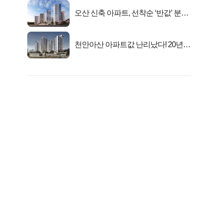
오산 신축 아파트, 선착순 ‘반값’ 분양
시작..
천안아산 아파트값 난리났다! 20년
전 분양가..