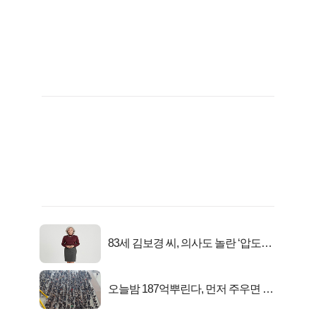
83세 김보경 씨, 의사도 놀란 ‘압도적
피지컬’
오늘밤 187억뿌린다, 먼저 주우면 최
대1억..!