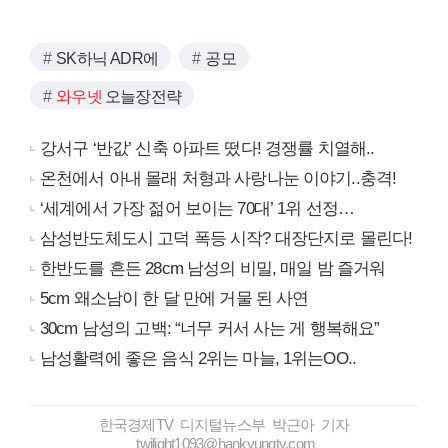
SK하닉 ADR에
공모
와우넷
오늘장전략
강서구 ‘반값’ 신축 아파트 떴다! 경쟁률 치열해..
온천에서 아내 몰래 처형과 사랑나눈 이야기..충격!
‘세계에서 가장 젊어 보이는 70대’ 1위 선정…
삼성반도체도시 고덕 폭등 시작? 대장단지로 몰린다!
한반도를 흔든 28cm 남성의 비밀, 매일 밤 즐거워
5cm 왜소남이 한 달 만에 거물 된 사연
30cm 남성의 고백: “너무 커서 사는 게 행복해요”
남성활력에 좋은 음식 2위는 마늘, 1위는OO..
한국경제TV 디지털뉴스부 박근아 기자
twilight1093@hankyungtv.com