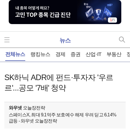
1
/
5
뉴스
홈
전체뉴스
랭킹뉴스
경제
증권
산업·IT
부동산
SK하닉 ADR에 펀드·투자자 '우르
르'...공모 '7배' 청약
와우넷
오늘장전략
스페이스X, 최대 9.1억주 보호예수 해제 우려 딛고 6.14%
급등 - 와우넷 오늘장전략