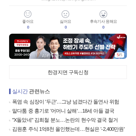
좋아요
싫어요
후속기사 원해요
0
0
0
5
/
5
한경지면 구독신청
실시간
관련뉴스
폭염 속 심장이 '두근'…그냥 넘겼다간 돌연사 위험
말다툼 중 흉기로 '어머니 살해'…18세 아들 결국
"X돌았네" 김희철 분노…논란의 현수막 결국 철거
김원훈 주식 1억8천 올인했는데…현실은 '-2,400만원'