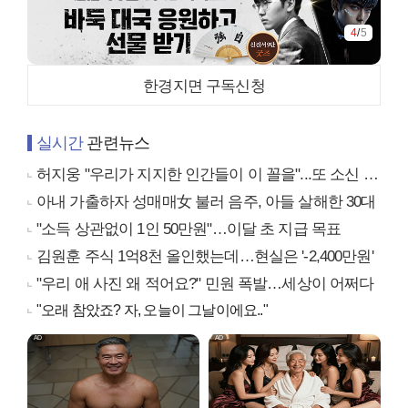
4
/
5
한경지면 구독신청
실시간
관련뉴스
허지웅 "우리가 지지한 인간들이 이 꼴을"...또 소신 발언
아내 가출하자 성매매女 불러 음주, 아들 살해한 30대
"소득 상관없이 1인 50만원"…이달 초 지급 목표
김원훈 주식 1억8천 올인했는데…현실은 '-2,400만원'
"우리 애 사진 왜 적어요?" 민원 폭발…세상이 어쩌다
"오래 참았죠? 자, 오늘이 그날이에요.."