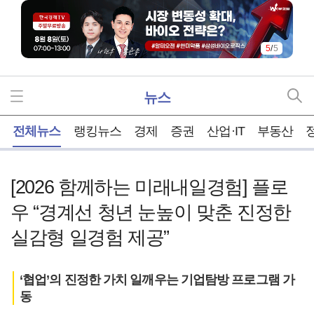
5
/
5
뉴스
홈
전체뉴스
랭킹뉴스
경제
증권
산업·IT
부동산
[2026 함께하는 미래내일경험] 플로
우 “경계선 청년 눈높이 맞춘 진정한
실감형 일경험 제공”
‘협업’의 진정한 가치 일깨우는 기업탐방 프로그램 가
동