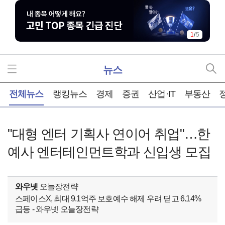
1
/
5
뉴스
홈
전체뉴스
랭킹뉴스
경제
증권
산업·IT
부동산
"대형 엔터 기획사 연이어 취업"…한
예사 엔터테인먼트학과 신입생 모집
와우넷
오늘장전략
스페이스X, 최대 9.1억주 보호예수 해제 우려 딛고 6.14%
급등 - 와우넷 오늘장전략