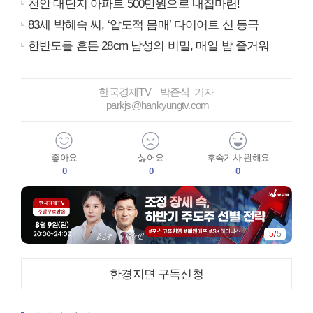
천안 대단지 아파트 500만원으로 내집마련!
83세 박혜숙 씨, ‘압도적 몸매’ 다이어트 신 등극
한반도를 흔든 28cm 남성의 비밀, 매일 밤 즐거워
한국경제TV 박준식 기자
parkjs@hankyungtv.com
좋아요
싫어요
후속기사 원해요
0
0
0
5
/
5
한경지면 구독신청