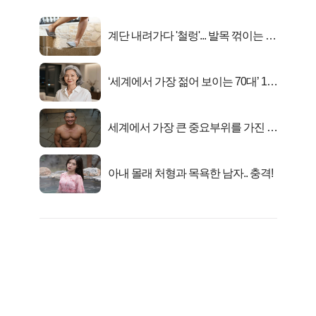
계단 내려가다 '철렁'... 발목 꺾이는 이
유
‘세계에서 가장 젊어 보이는 70대’ 1위
선정…
세계에서 가장 큰 중요부위를 가진 남
자의 진실
아내 몰래 처형과 목욕한 남자.. 충격!