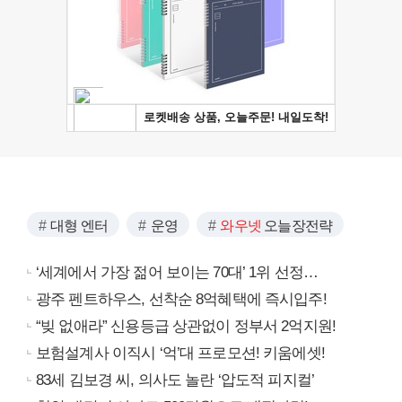
대형 엔터
운영
와우넷
오늘장전략
‘세계에서 가장 젊어 보이는 70대’ 1위 선정…
광주 펜트하우스, 선착순 8억혜택에 즉시입주!
“빚 없애라” 신용등급 상관없이 정부서 2억지원!
보험설계사 이직시 ‘억’대 프로모션! 키움에셋!
83세 김보경 씨, 의사도 놀란 ‘압도적 피지컬’