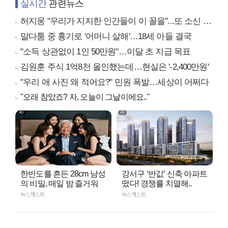
실시간
관련뉴스
허지웅 "우리가 지지한 인간들이 이 꼴을"...또 소신 발언
말다툼 중 흉기로 '어머니 살해'…18세 아들 결국
"소득 상관없이 1인 50만원"…이달 초 지급 목표
김원훈 주식 1억8천 올인했는데…현실은 '-2,400만원'
"우리 애 사진 왜 적어요?" 민원 폭발…세상이 어쩌다
"오래 참았죠? 자, 오늘이 그날이에요.."
한반도를 흔든 28cm 남성
강서구 ‘반값’ 신축 아파트
의 비밀, 매일 밤 즐거워
떴다! 경쟁률 치열해..
뉴스캐스트
뉴스캐스트