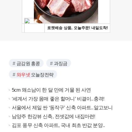
금감원 홍콩
과징금
와우넷
오늘장전략
5cm 왜소남이 한 달 만에 거물 된 사연
‘세계서 가장 몸매 좋은 할머니’ 비결이..충격!
서울에서 제일 싼 ‘동작구’ 신축 아파트..알고보니
남양주 한강뷰 신축, 전셋값에 내집마련!
김포 풍무 신축 아파트, 국내 최초 반값 분양..