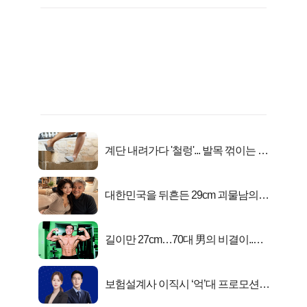
계단 내려가다 '철렁'... 발목 꺾이는 이
유
대한민국을 뒤흔든 29cm 괴물남의
진실
길이만 27cm…70대 男의 비결이..충
격!
보험설계사 이직시 ‘억’대 프로모션!
키움에셋!