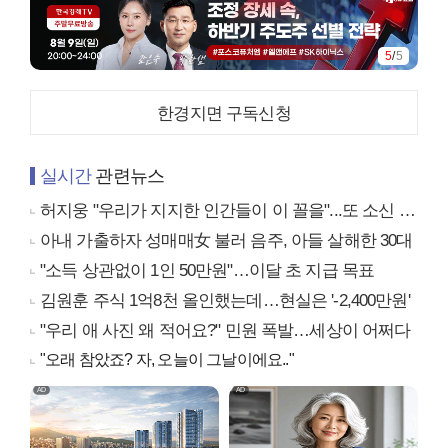
5
/
5
한경지면 구독신청
실시간
관련뉴스
허지웅 "우리가 지지한 인간들이 이 꼴을"...또 소신 발언
아내 가출하자 성매매女 불러 음주, 아들 살해한 30대
"소득 상관없이 1인 50만원"…이달 초 지급 목표
김원훈 주식 1억8천 올인했는데…현실은 '-2,400만원'
"우리 애 사진 왜 적어요?" 민원 폭발…세상이 어쩌다
"오래 참았죠? 자, 오늘이 그날이에요.."