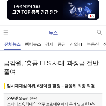
1
/
5
뉴스
홈
전체뉴스
랭킹뉴스
경제
증권
산업·IT
부동산
금감원, '홍콩 ELS 사태' 과징금 절반
줄여
임시제재심의위, 6천억원 결정…금융위 최종 의결
와우넷
오늘장전략
스페이스X, 최대 9.1억주 보호예수 해제 우려 딛고 6.14%