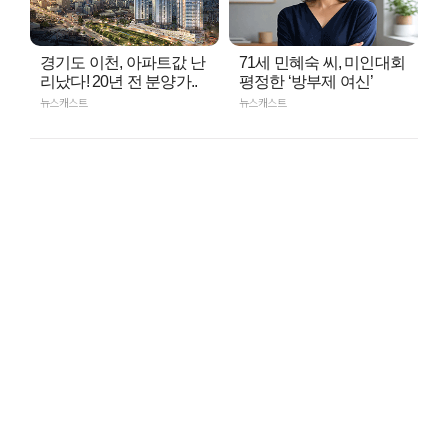
경기도 이천, 아파트값 난
71세 민혜숙 씨, 미인대회
리났다! 20년 전 분양가..
평정한 ‘방부제 여신’
뉴스캐스트
뉴스캐스트