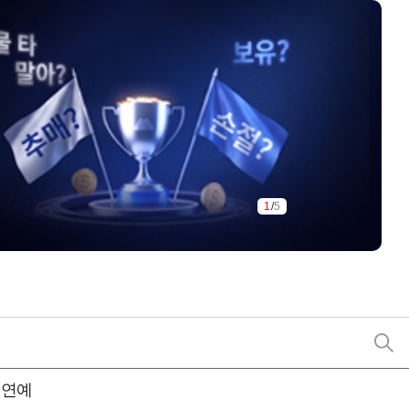
1
/
5
연예