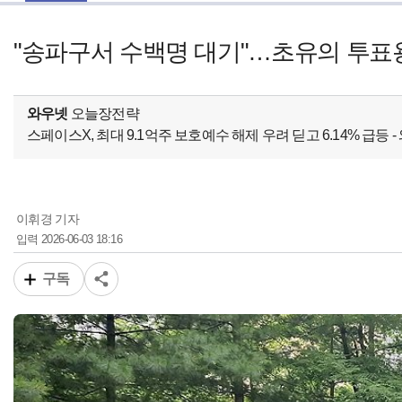
"송파구서 수백명 대기"…초유의 투표
와우넷
오늘장전략
스페이스X, 최대 9.1억주 보호예수 해제 우려 딛고 6.14% 급등
이휘경 기자
2026-06-03 18:16
입력
구독