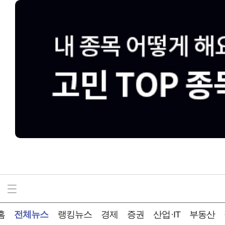
홈
전체뉴스
랭킹뉴스
경제
증권
산업·IT
부동산