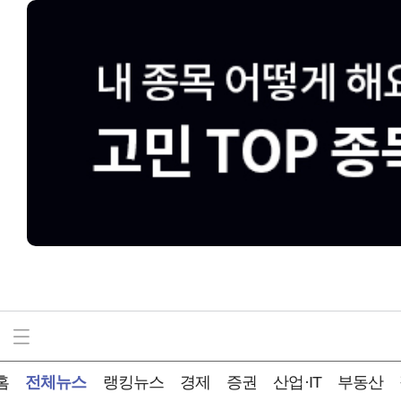
홈
전체뉴스
랭킹뉴스
경제
증권
산업·IT
부동산