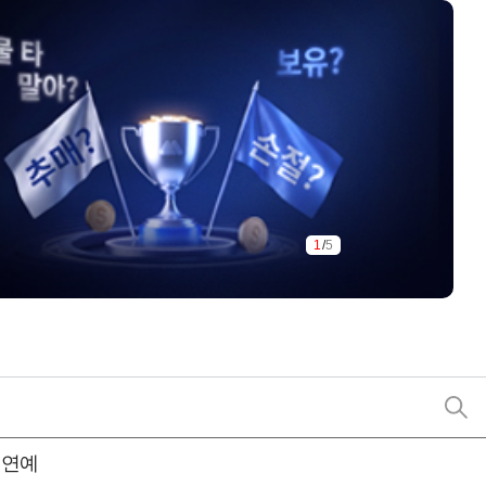
1
/
5
연예