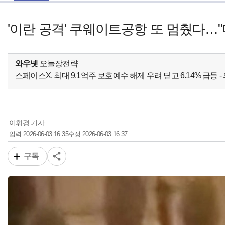
'이란 공격' 쿠웨이트공항 또 멈췄다…"
와우넷
오늘장전략
스페이스X, 최대 9.1억주 보호예수 해제 우려 딛고 6.14% 급등
이휘경 기자
2026-06-03 16:35
2026-06-03 16:37
입력
수정
구독