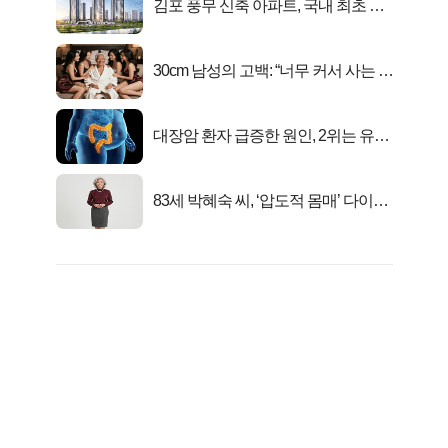
김포 풍무 신축 아파트, 국내 최초 반
값 분양..
30cm 남성의 고백: “너무 커서 사는 게
행복해요”
대장암 환자 급증한 원인, 2위는 유산
균 1위는OO..
83세 박혜숙 씨, ‘압도적 몸매’ 다이어
트 신 등극