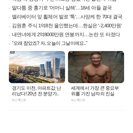
말다툼 중 흉기로 '어머니 살해'…18세 아들 결국
엘리베이터 앞 휠체어 발로 '툭'…사망케 한 70대 결국
김원훈 주식 1억8천 올인했는데…현실은 '-2,400만원'
내연녀에게 2억8000만원 연봉까지…논란 또 터졌다
"오래 참았죠? 자, 오늘이 그날이에요.."
경기도 이천, 아파트값 난
세계에서 가장 큰 중요부
리났다! 20년 전 분양가..
위를 가진 남자의 진실
뉴스캐스트
뉴스캐스트