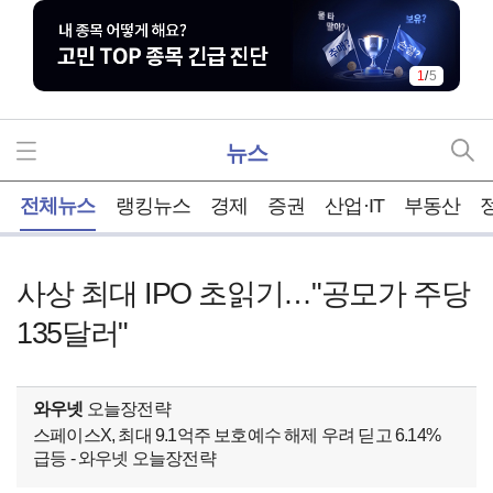
1
/
5
뉴스
홈
전체뉴스
랭킹뉴스
경제
증권
산업·IT
부동산
사상 최대 IPO 초읽기…"공모가 주당
135달러"
와우넷
오늘장전략
스페이스X, 최대 9.1억주 보호예수 해제 우려 딛고 6.14%
급등 - 와우넷 오늘장전략