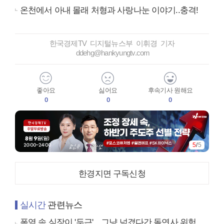
온천에서 아내 몰래 처형과 사랑나눈 이야기..충격!
한국경제TV 디지털뉴스부 이휘경 기자
ddehg@hankyungtv.com
좋아요
싫어요
후속기사 원해요
0
0
0
5
/
5
한경지면 구독신청
실시간
관련뉴스
폭염 속 심장이 '두근'…그냥 넘겼다간 돌연사 위험