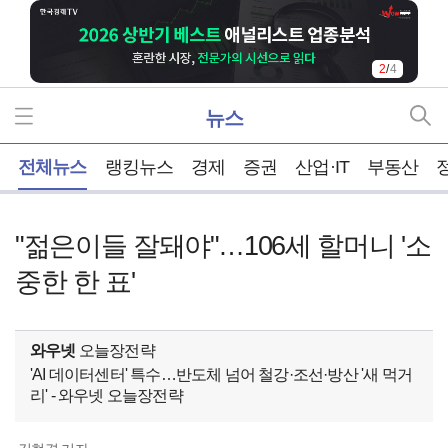
3
/
4
뉴스
홈
전체뉴스
랭킹뉴스
경제
증권
산업·IT
부동산
"젊은이들 잘돼야"…106세 할머니 '소
중한 한 표'
와우넷
오늘장전략
'AI 데이터센터' 특수…반도체 넘어 철강·조선·방산 '새 먹거
리' - 와우넷 오늘장전략