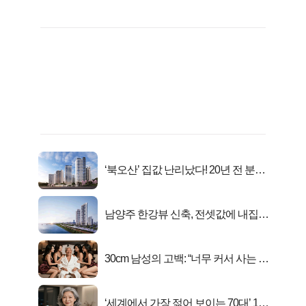
‘북오산’ 집값 난리났다! 20년 전 분양
가..
남양주 한강뷰 신축, 전셋값에 내집마
련!
30cm 남성의 고백: “너무 커서 사는 게
행복해요”
‘세계에서 가장 젊어 보이는 70대’ 1위