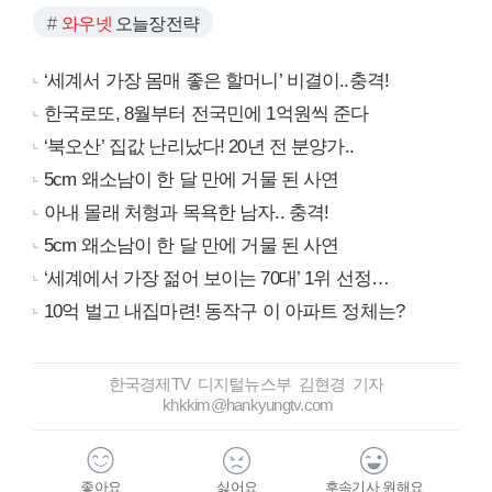
와우넷
오늘장전략
‘세계서 가장 몸매 좋은 할머니’ 비결이..충격!
한국로또, 8월부터 전국민에 1억원씩 준다
‘북오산’ 집값 난리났다! 20년 전 분양가..
5cm 왜소남이 한 달 만에 거물 된 사연
아내 몰래 처형과 목욕한 남자.. 충격!
5cm 왜소남이 한 달 만에 거물 된 사연
‘세계에서 가장 젊어 보이는 70대’ 1위 선정…
10억 벌고 내집마련! 동작구 이 아파트 정체는?
한국경제TV 디지털뉴스부 김현경 기자
khkkim@hankyungtv.com
좋아요
싫어요
후속기사 원해요