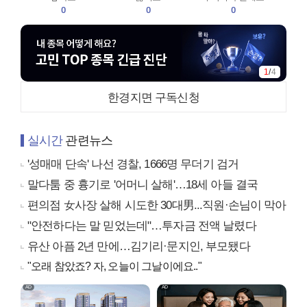
0
0
0
1
/
4
한경지면 구독신청
실시간
관련뉴스
'성매매 단속' 나선 경찰, 1666명 무더기 검거
말다툼 중 흉기로 '어머니 살해'…18세 아들 결국
편의점 女사장 살해 시도한 30대男...직원·손님이 막아
"안전하다는 말 믿었는데"…투자금 전액 날렸다
유산 아픔 2년 만에…김기리·문지인, 부모됐다
"오래 참았죠? 자, 오늘이 그날이에요.."