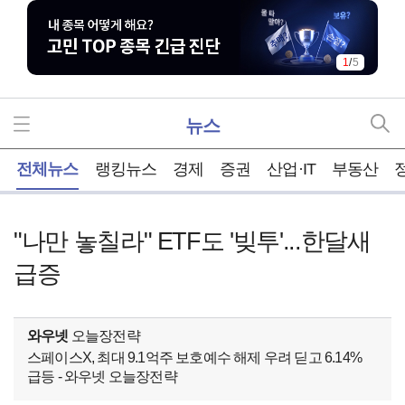
1
/
5
뉴스
홈
전체뉴스
랭킹뉴스
경제
증권
산업·IT
부동산
"나만 놓칠라" ETF도 '빚투'...한달새
급증
와우넷
오늘장전략
스페이스X, 최대 9.1억주 보호예수 해제 우려 딛고 6.14%
급등 - 와우넷 오늘장전략