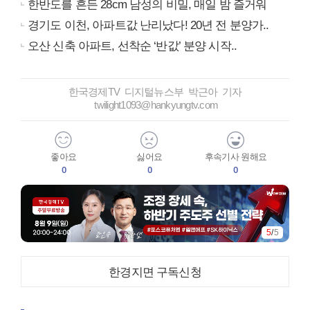
한반도를 흔든 28cm 남성의 비밀, 매일 밤 즐거워
경기도 이천, 아파트값 난리났다! 20년 전 분양가..
오산 신축 아파트, 선착순 ‘반값’ 분양 시작..
한국경제TV 디지털뉴스부 박근아 기자
twilight1093@hankyungtv.com
좋아요
싫어요
후속기사 원해요
0
0
0
5
/
5
한경지면 구독신청