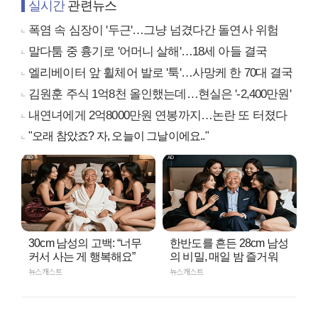
실시간
관련뉴스
폭염 속 심장이 '두근'…그냥 넘겼다간 돌연사 위험
말다툼 중 흉기로 '어머니 살해'…18세 아들 결국
엘리베이터 앞 휠체어 발로 '툭'…사망케 한 70대 결국
김원훈 주식 1억8천 올인했는데…현실은 '-2,400만원'
내연녀에게 2억8000만원 연봉까지…논란 또 터졌다
"오래 참았죠? 자, 오늘이 그날이에요.."
30cm 남성의 고백: “너무
한반도를 흔든 28cm 남성
커서 사는 게 행복해요”
의 비밀, 매일 밤 즐거워
뉴스캐스트
뉴스캐스트