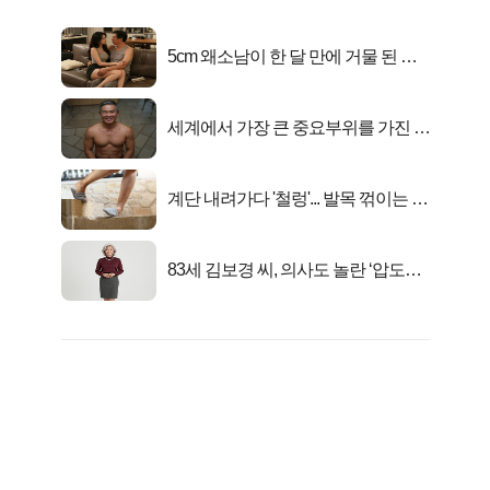
5cm 왜소남이 한 달 만에 거물 된 사
연
세계에서 가장 큰 중요부위를 가진 남
자의 진실
계단 내려가다 '철렁'... 발목 꺾이는 이
유
83세 김보경 씨, 의사도 놀란 ‘압도적
피지컬’