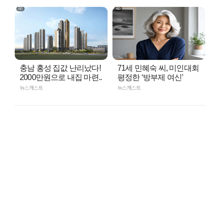
충남 홍성 집값 난리났다!
71세 민혜숙 씨, 미인대회
2000만원으로 내집 마련..
평정한 ‘방부제 여신’
뉴스캐스트
뉴스캐스트