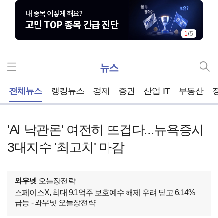
1
/
5
뉴스
홈
전체뉴스
랭킹뉴스
경제
증권
산업·IT
부동산
'AI 낙관론' 여전히 뜨겁다...뉴욕증시
3대지수 '최고치' 마감
와우넷
오늘장전략
스페이스X, 최대 9.1억주 보호예수 해제 우려 딛고 6.14%
급등 - 와우넷 오늘장전략