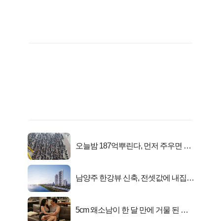
오늘밤 187억뿌린다, 먼저 주우면 최
대1억..!
남양주 한강뷰 신축, 전셋값에 내집마
련!
5cm 왜소남이 한 달 만에 거물 된 사
연