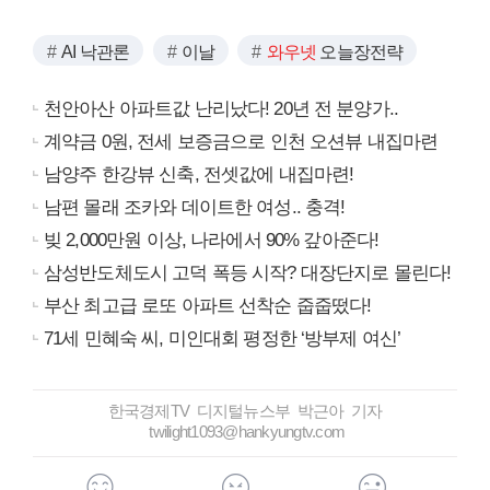
AI 낙관론
이날
와우넷
오늘장전략
천안아산 아파트값 난리났다! 20년 전 분양가..
계약금 0원, 전세 보증금으로 인천 오션뷰 내집마련
남양주 한강뷰 신축, 전셋값에 내집마련!
남편 몰래 조카와 데이트한 여성.. 충격!
빚 2,000만원 이상, 나라에서 90% 갚아준다!
삼성반도체도시 고덕 폭등 시작? 대장단지로 몰린다!
부산 최고급 로또 아파트 선착순 줍줍떴다!
71세 민혜숙 씨, 미인대회 평정한 ‘방부제 여신’
한국경제TV 디지털뉴스부 박근아 기자
twilight1093@hankyungtv.com