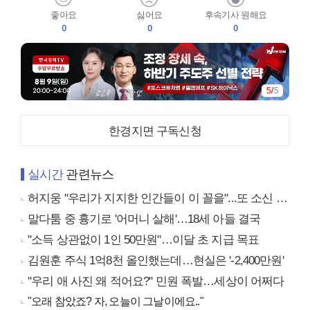
좋아요
싫어요
후속기사 원해요
0
0
0
5
/
5
한경지면 구독신청
실시간
관련뉴스
허지웅 "우리가 지지한 인간들이 이 꼴을"...또 소신 발언
말다툼 중 흉기로 '어머니 살해'…18세 아들 결국
"소득 상관없이 1인 50만원"…이달 초 지급 목표
김원훈 주식 1억8천 올인했는데…현실은 '-2,400만원'
"우리 애 사진 왜 적어요?" 민원 폭발…세상이 어쩌다
"오래 참았죠? 자, 오늘이 그날이에요.."