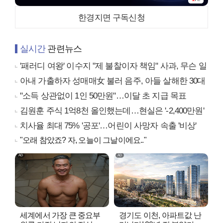
한경지면 구독신청
실시간
관련뉴스
'패러디 여왕' 이수지 "제 불찰이자 책임" 사과, 무슨 일
아내 가출하자 성매매女 불러 음주, 아들 살해한 30대
"소득 상관없이 1인 50만원"…이달 초 지급 목표
김원훈 주식 1억8천 올인했는데…현실은 '-2,400만원'
치사율 최대 75% '공포'…어린이 사망자 속출 '비상'
"오래 참았죠? 자, 오늘이 그날이에요.."
세계에서 가장 큰 중요부
경기도 이천, 아파트값 난