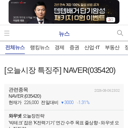
2
/
2
뉴스
홈
전체뉴스
랭킹뉴스
경제
증권
산업·IT
부동산
[오늘시장 특징주] NAVER(035420)
관련종목
2026-08-06 23:02
NAVER (035420)
226,000
3000
1.31%
현재가
전일대비
와우넷
오늘장전략
'빅테크' 잡은 'K전력기기' 연간 수주 목표 줄상향 - 와우넷 오