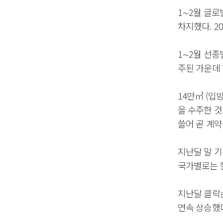
1∼2월 글로벌
차지했다. 2
1∼2월 선종
주된 가운데 
14만㎥ (입
을 수주한 것
쓸어 곧 계
지난달 말 기
국가별로는 한
지난달 클락슨
연속 상승했