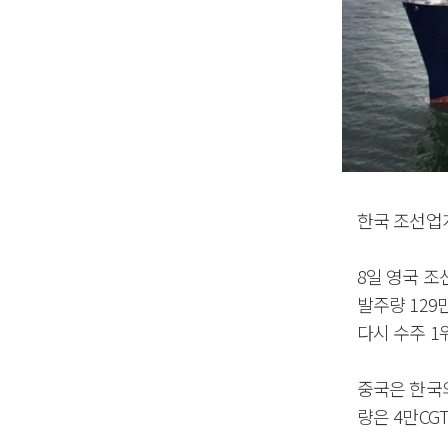
한국 조선업계
8일 영국 조
발주량 129만
다시 수주 1
중국은 한국의
량은 4만CGT