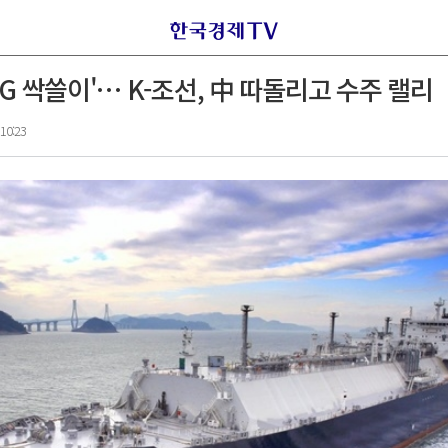
NG 싹쓸이'… K-조선, 中 따돌리고 수주 랠리
10:23