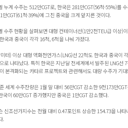
 누계 수주는 512만CGT로, 한국은 281만CGT(56척·55%)를
01만CGT(61척·39%)에 그친 중국을 크게 앞지른 것이다.
별 수주 현황을 살펴보면 대형 컨테이너선(1만2천TEU급 이상)이 
한국과 중국이 각각 16척, 6척을 나눠 가졌다.
방미터) 이상 대형 액화천연가스(LNG)선 22척도 한국과 중국이 각각
으로 나타났다. 특히 한국은 지난달 전세계에서 발주된 LNG선 7
약이 본격화되는 카타르 프로젝트와 관련해서도 대량 수주가 기대
준 세계 수주잔량은 1월 말 대비 56만CGT 감소한 9천173만CG
국이 60만CGT 증가했지만 중국은 1만CGT 감소했다.
 신조선가지수는 전월 대비 0.47포인트 상승한 154.73을 나타
다.