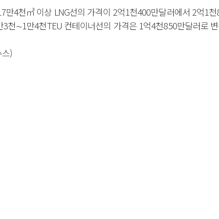
7만4천㎥ 이상 LNG선의 가격이 2억1천400만달러에서 2억1천
만3천∼1만4천TEU 컨테이너선의 가격은 1억4천850만달러로 변
스)