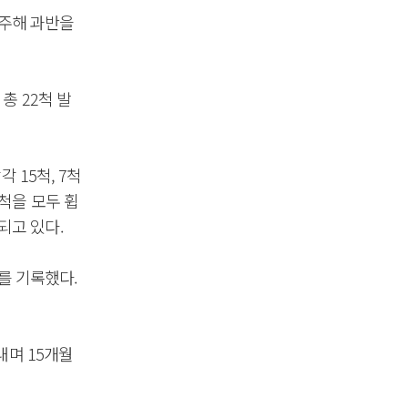
 수주해 과반을
총 22척 발
 15척, 7척
척을 모두 휩
되고 있다.
T를 기록했다.
내며 15개월