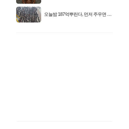
자의 진실
오늘밤 187억뿌린다, 먼저 주우면 최
대1억..!