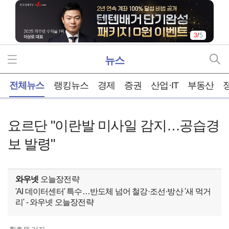
3
/
5
뉴스
홈
전체뉴스
랭킹뉴스
경제
증권
산업·IT
부동산
요르단 "이란발 미사일 감지…공습경
보 발령"
와우넷
오늘장전략
'AI 데이터센터' 특수…반도체 넘어 철강·조선·방산 '새 먹거
리' - 와우넷 오늘장전략