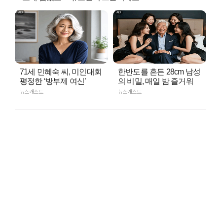
71세 민혜숙 씨, 미인대회
한반도를 흔든 28cm 남성
평정한 ‘방부제 여신’
의 비밀, 매일 밤 즐거워
뉴스캐스트
뉴스캐스트