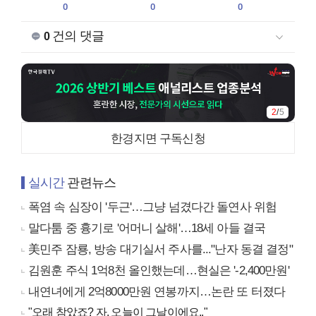
0
0
0
건의 댓글
0
2
/
5
한경지면 구독신청
실시간
관련뉴스
폭염 속 심장이 '두근'…그냥 넘겼다간 돌연사 위험
말다툼 중 흉기로 '어머니 살해'…18세 아들 결국
美민주 잠룡, 방송 대기실서 주사를..."난자 동결 결정"
김원훈 주식 1억8천 올인했는데…현실은 '-2,400만원'
내연녀에게 2억8000만원 연봉까지…논란 또 터졌다
"오래 참았죠? 자, 오늘이 그날이에요.."