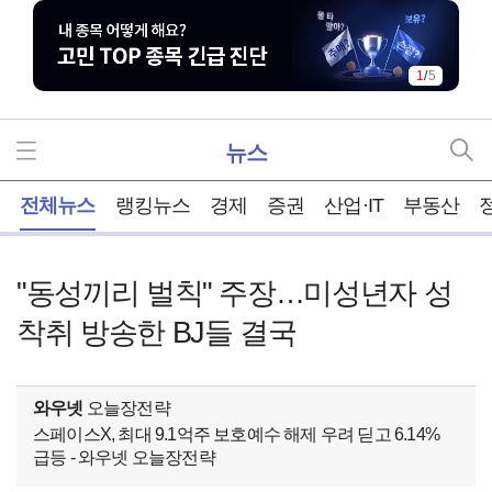
1
/
5
뉴스
홈
전체뉴스
랭킹뉴스
경제
증권
산업·IT
부동산
"동성끼리 벌칙" 주장…미성년자 성
착취 방송한 BJ들 결국
와우넷
오늘장전략
스페이스X, 최대 9.1억주 보호예수 해제 우려 딛고 6.14%
급등 - 와우넷 오늘장전략