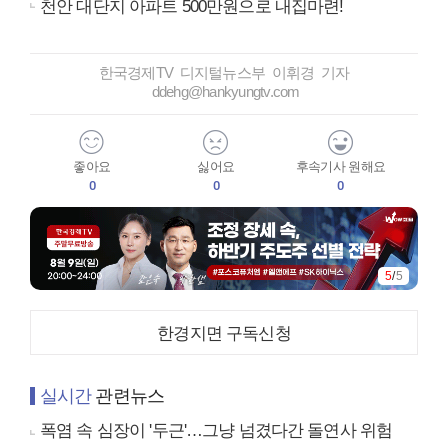
천안 대단지 아파트 500만원으로 내집마련!
한국경제TV 디지털뉴스부 이휘경 기자
ddehg@hankyungtv.com
좋아요
싫어요
후속기사 원해요
0
0
0
5
/
5
한경지면 구독신청
실시간
관련뉴스
폭염 속 심장이 '두근'…그냥 넘겼다간 돌연사 위험