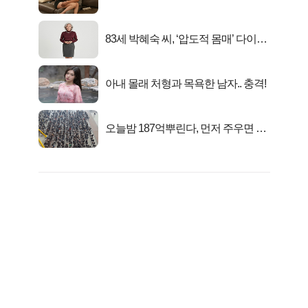
연
83세 박혜숙 씨, ‘압도적 몸매’ 다이어
트 신 등극
아내 몰래 처형과 목욕한 남자.. 충격!
오늘밤 187억뿌린다, 먼저 주우면 최
대1억..!