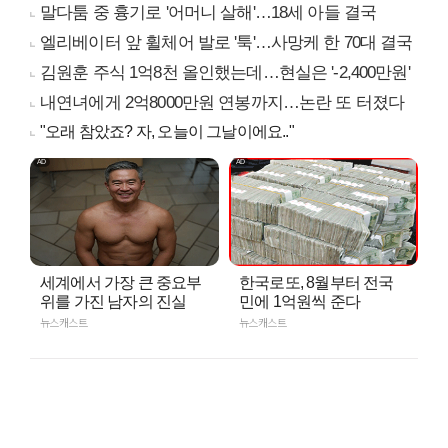
말다툼 중 흉기로 '어머니 살해'…18세 아들 결국
엘리베이터 앞 휠체어 발로 '툭'…사망케 한 70대 결국
김원훈 주식 1억8천 올인했는데…현실은 '-2,400만원'
내연녀에게 2억8000만원 연봉까지…논란 또 터졌다
"오래 참았죠? 자, 오늘이 그날이에요.."
세계에서 가장 큰 중요부
한국로또, 8월부터 전국
위를 가진 남자의 진실
민에 1억원씩 준다
뉴스캐스트
뉴스캐스트