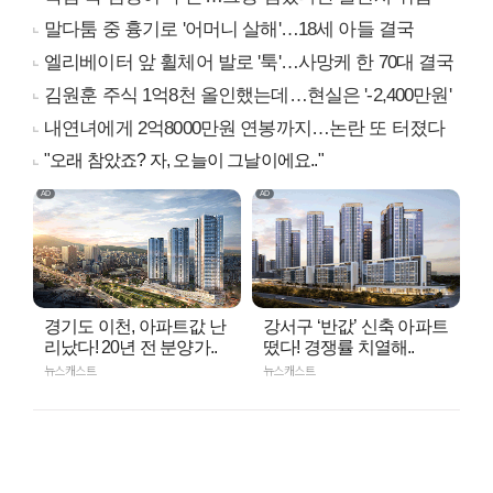
말다툼 중 흉기로 '어머니 살해'…18세 아들 결국
엘리베이터 앞 휠체어 발로 '툭'…사망케 한 70대 결국
김원훈 주식 1억8천 올인했는데…현실은 '-2,400만원'
내연녀에게 2억8000만원 연봉까지…논란 또 터졌다
"오래 참았죠? 자, 오늘이 그날이에요.."
경기도 이천, 아파트값 난
강서구 ‘반값’ 신축 아파트
리났다! 20년 전 분양가..
떴다! 경쟁률 치열해..
뉴스캐스트
뉴스캐스트