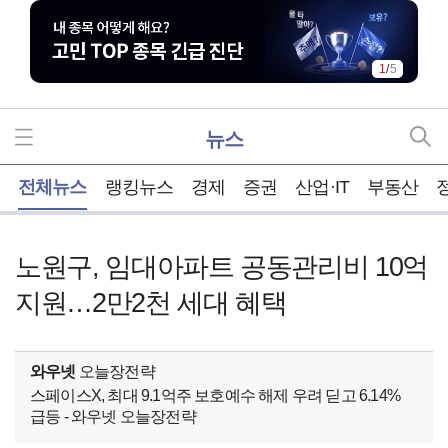
1
/
5
뉴스
홈
전체뉴스
랭킹뉴스
경제
증권
산업·IT
부동산
노원구, 임대아파트 공동관리비 10억
지원…2만2천 세대 혜택
와우넷
오늘장전략
스페이스X, 최대 9.1억주 보호예수 해제 우려 딛고 6.14%
급등 - 와우넷 오늘장전략