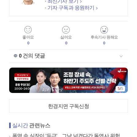
최신기사 보기
기자 구독과 응원하기
좋아요
싫어요
후속기사 원해요
0
0
0
건의 댓글
0
5
/
5
한경지면 구독신청
실시간
관련뉴스
폭염 속 심장이 '두근'…그냥 넘겼다간 돌연사 위험