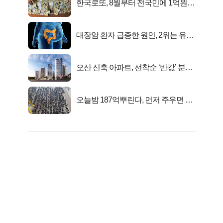
한국로또, 8월부터 전국민에 1억원씩
준다
대장암 환자 급증한 원인, 2위는 유산
균 1위는OO..
오산 신축 아파트, 선착순 ‘반값’ 분양
시작..
오늘밤 187억뿌린다, 먼저 주우면 최
대1억..!