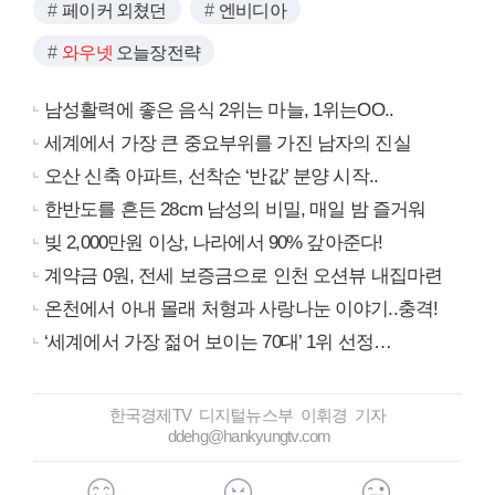
페이커 외쳤던
엔비디아
와우넷
오늘장전략
남성활력에 좋은 음식 2위는 마늘, 1위는OO..
세계에서 가장 큰 중요부위를 가진 남자의 진실
오산 신축 아파트, 선착순 ‘반값’ 분양 시작..
한반도를 흔든 28cm 남성의 비밀, 매일 밤 즐거워
빚 2,000만원 이상, 나라에서 90% 갚아준다!
계약금 0원, 전세 보증금으로 인천 오션뷰 내집마련
온천에서 아내 몰래 처형과 사랑나눈 이야기..충격!
‘세계에서 가장 젊어 보이는 70대’ 1위 선정…
한국경제TV 디지털뉴스부 이휘경 기자
ddehg@hankyungtv.com