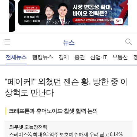
5
/
5
뉴스
홈
전체뉴스
랭킹뉴스
경제
증권
산업·IT
부동산
"페이커!" 외쳤던 젠슨 황, 방한 중 이
상혁도 만난다
크래프톤과 휴머노이드·칩셋 협력 논의
와우넷
오늘장전략
스페이스X, 최대 9.1억주 보호예수 해제 우려 딛고 6.14%