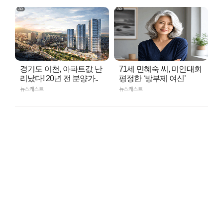
경기도 이천, 아파트값 난
71세 민혜숙 씨, 미인대회
리났다! 20년 전 분양가..
평정한 ‘방부제 여신’
뉴스캐스트
뉴스캐스트