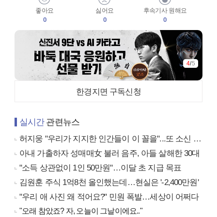
좋아요
싫어요
후속기사 원해요
0
0
0
4
/
5
한경지면 구독신청
실시간
관련뉴스
허지웅 "우리가 지지한 인간들이 이 꼴을"...또 소신 발언
아내 가출하자 성매매女 불러 음주, 아들 살해한 30대
"소득 상관없이 1인 50만원"…이달 초 지급 목표
김원훈 주식 1억8천 올인했는데…현실은 '-2,400만원'
"우리 애 사진 왜 적어요?" 민원 폭발…세상이 어쩌다
"오래 참았죠? 자, 오늘이 그날이에요.."