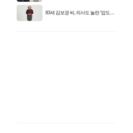
83세 김보경 씨, 의사도 놀란 ‘압도적
피지컬’