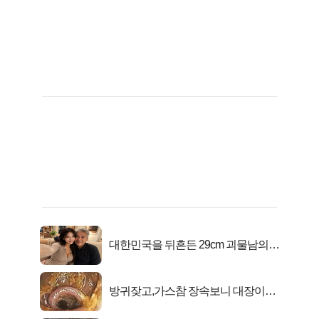
대한민국을 뒤흔든 29cm 괴물남의
진실
방귀잦고,가스참 장속보니 대장이아
니라..