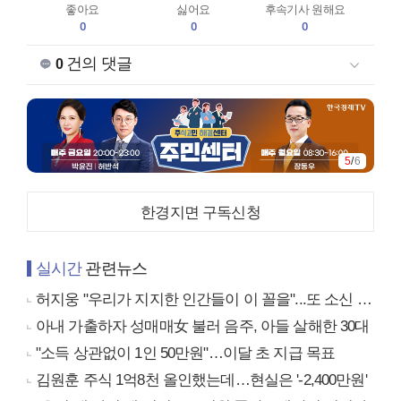
좋아요
싫어요
후속기사 원해요
0
0
0
건의 댓글
0
5
/
6
한경지면 구독신청
실시간
관련뉴스
허지웅 "우리가 지지한 인간들이 이 꼴을"...또 소신 발언
아내 가출하자 성매매女 불러 음주, 아들 살해한 30대
"소득 상관없이 1인 50만원"…이달 초 지급 목표
김원훈 주식 1억8천 올인했는데…현실은 '-2,400만원'