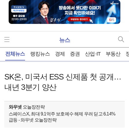
6
/
6
뉴스
홈
전체뉴스
랭킹뉴스
경제
증권
산업·IT
부동산
SK온, 미국서 ESS 신제품 첫 공개…
내년 3분기 양산
와우넷
오늘장전략
스페이스X, 최대 9.1억주 보호예수 해제 우려 딛고 6.14%
급등 - 와우넷 오늘장전략