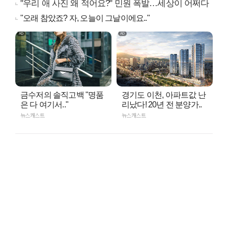
"우리 애 사진 왜 적어요?" 민원 폭발…세상이 어쩌다
"오래 참았죠? 자, 오늘이 그날이에요.."
금수저의 솔직고백 "명품
경기도 이천, 아파트값 난
은 다 여기서.."
리났다! 20년 전 분양가..
뉴스캐스트
뉴스캐스트