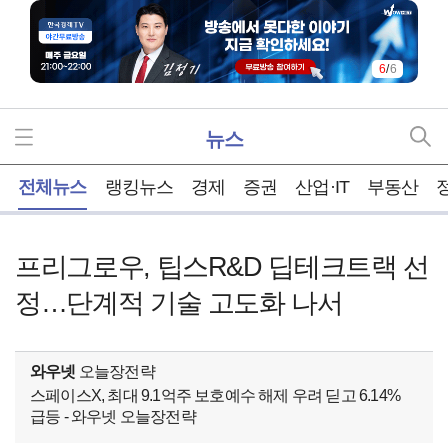
6
/
6
뉴스
홈
전체뉴스
랭킹뉴스
경제
증권
산업·IT
부동산
프리그로우, 팁스R&D 딥테크트랙 선
정…단계적 기술 고도화 나서
와우넷
오늘장전략
스페이스X, 최대 9.1억주 보호예수 해제 우려 딛고 6.14%
급등 - 와우넷 오늘장전략