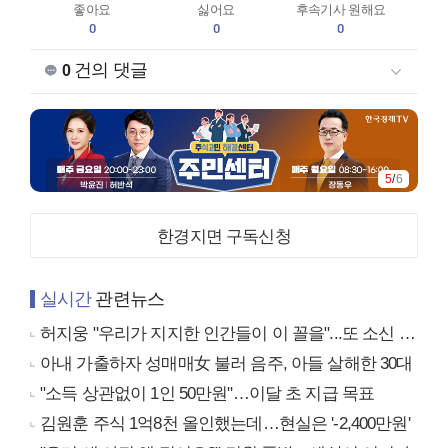
좋아요
싫어요
후속기사 원해요
0
0
0
건의 댓글
0
5
/
6
한경지면 구독신청
실시간
관련뉴스
허지웅 "우리가 지지한 인간들이 이 꼴을"...또 소신 발언
아내 가출하자 성매매女 불러 음주, 아들 살해한 30대
"소득 상관없이 1인 50만원"…이달 초 지급 목표
김원훈 주식 1억8천 올인했는데…현실은 '-2,400만원'