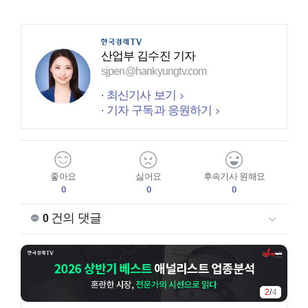
산업부 김수진 기자
sjpen@hankyungtv.com
최신기사 보기
기자 구독과 응원하기
좋아요
싫어요
후속기사 원해요
0
0
0
건의 댓글
0
2
/
4