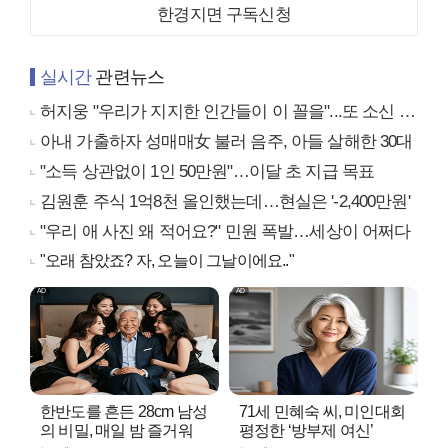
한경지면 구독신청
실시간
관련뉴스
허지웅 "우리가 지지한 인간들이 이 꼴을"...또 소신 발언
아내 가출하자 성매매女 불러 음주, 아들 살해한 30대
"소득 상관없이 1인 50만원"…이달 초 지급 목표
김원훈 주식 1억8천 올인했는데…현실은 '-2,400만원'
"우리 애 사진 왜 적어요?" 민원 폭발…세상이 어쩌다
"오래 참았죠? 자, 오늘이 그날이에요.."
한반도를 흔든 28cm 남성
71세 민혜숙 씨, 미인대회
의 비밀, 매일 밤 즐거워
평정한 ‘방부제 여신’