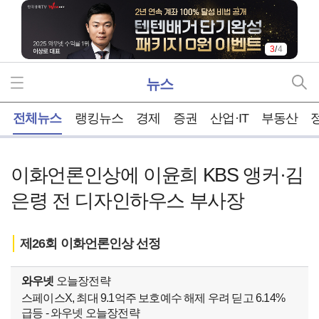
3
/
4
뉴스
홈
전체뉴스
랭킹뉴스
경제
증권
산업·IT
부동산
이화언론인상에 이윤희 KBS 앵커·김
은령 전 디자인하우스 부사장
제26회 이화언론인상 선정
와우넷
오늘장전략
스페이스X, 최대 9.1억주 보호예수 해제 우려 딛고 6.14%
급등 - 와우넷 오늘장전략