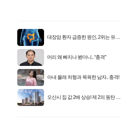
대장암 환자 급증한 원인, 2위는 유산
균 1위는OO..
머리 왜 빠지나 봤더니.. “충격”
아내 몰래 처형과 목욕한 남자.. 충격!
오산시 집 값 2배 상승! 제 2의 동탄 신
화..