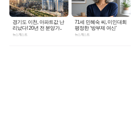
경기도 이천, 아파트값 난
71세 민혜숙 씨, 미인대회
리났다! 20년 전 분양가..
평정한 ‘방부제 여신’
뉴스캐스트
뉴스캐스트