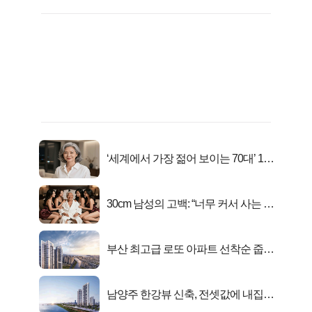
‘세계에서 가장 젊어 보이는 70대’ 1위
선정…
30cm 남성의 고백: “너무 커서 사는 게
행복해요”
부산 최고급 로또 아파트 선착순 줍줍
떴다!
남양주 한강뷰 신축, 전셋값에 내집마
련!