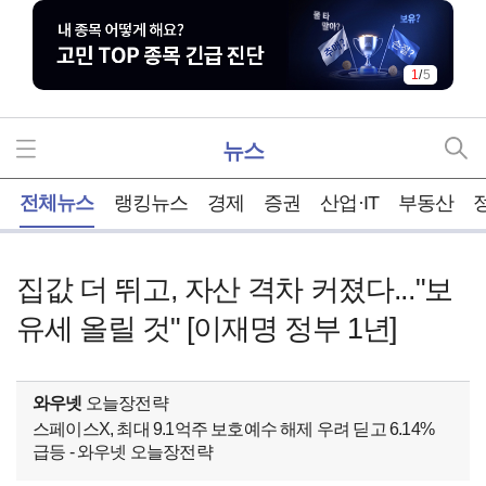
1
/
5
뉴스
홈
전체뉴스
랭킹뉴스
경제
증권
산업·IT
부동산
집값 더 뛰고, 자산 격차 커졌다..."보
유세 올릴 것" [이재명 정부 1년]
와우넷
오늘장전략
스페이스X, 최대 9.1억주 보호예수 해제 우려 딛고 6.14%
급등 - 와우넷 오늘장전략