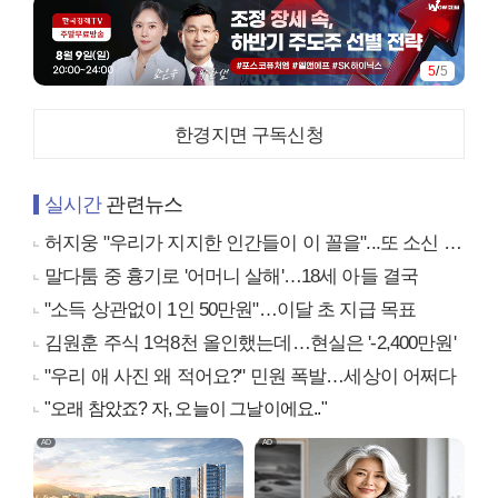
1
/
5
한경지면 구독신청
실시간
관련뉴스
허지웅 "우리가 지지한 인간들이 이 꼴을"...또 소신 발언
말다툼 중 흉기로 '어머니 살해'…18세 아들 결국
"소득 상관없이 1인 50만원"…이달 초 지급 목표
김원훈 주식 1억8천 올인했는데…현실은 '-2,400만원'
"우리 애 사진 왜 적어요?" 민원 폭발…세상이 어쩌다
"오래 참았죠? 자, 오늘이 그날이에요.."