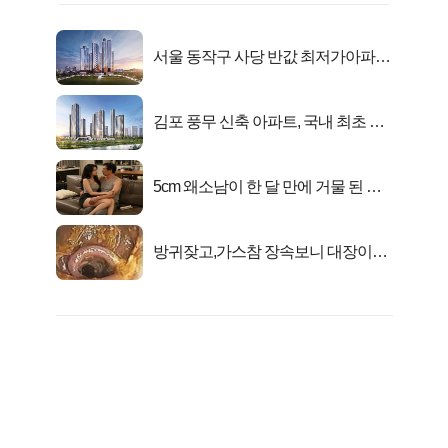
서울 동작구 사당 반값 최저가아파트
마지막...
김포 풍무 신축 아파트, 국내 최초 반
값 분양..
5cm 왜소남이 한 달 만에 거물 된 사
연
방귀잦고,가스참 장속보니 대장이아
니라..