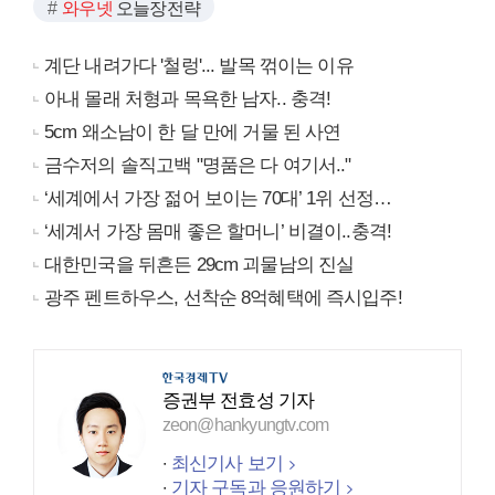
와우넷
오늘장전략
계단 내려가다 '철렁'... 발목 꺾이는 이유
아내 몰래 처형과 목욕한 남자.. 충격!
5cm 왜소남이 한 달 만에 거물 된 사연
금수저의 솔직고백 "명품은 다 여기서.."
‘세계에서 가장 젊어 보이는 70대’ 1위 선정…
‘세계서 가장 몸매 좋은 할머니’ 비결이..충격!
대한민국을 뒤흔든 29cm 괴물남의 진실
광주 펜트하우스, 선착순 8억혜택에 즉시입주!
증권부 전효성 기자
zeon@hankyungtv.com
최신기사 보기
기자 구독과 응원하기