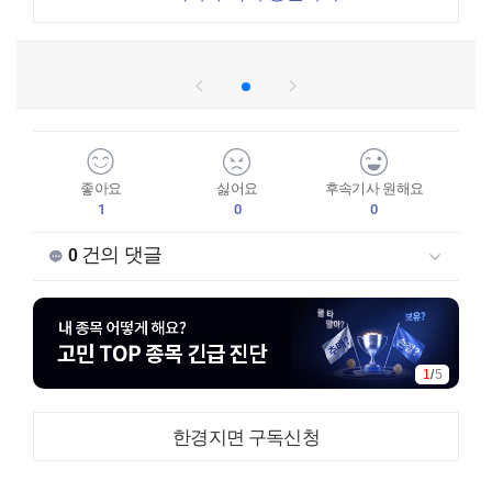
좋아요
싫어요
후속기사 원해요
1
0
0
건의 댓글
0
1
/
5
한경지면 구독신청