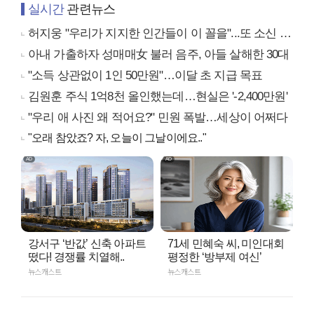
실시간
관련뉴스
허지웅 "우리가 지지한 인간들이 이 꼴을"...또 소신 발언
아내 가출하자 성매매女 불러 음주, 아들 살해한 30대
"소득 상관없이 1인 50만원"…이달 초 지급 목표
김원훈 주식 1억8천 올인했는데…현실은 '-2,400만원'
"우리 애 사진 왜 적어요?" 민원 폭발…세상이 어쩌다
"오래 참았죠? 자, 오늘이 그날이에요.."
강서구 ‘반값’ 신축 아파트
71세 민혜숙 씨, 미인대회
떴다! 경쟁률 치열해..
평정한 ‘방부제 여신’
뉴스캐스트
뉴스캐스트