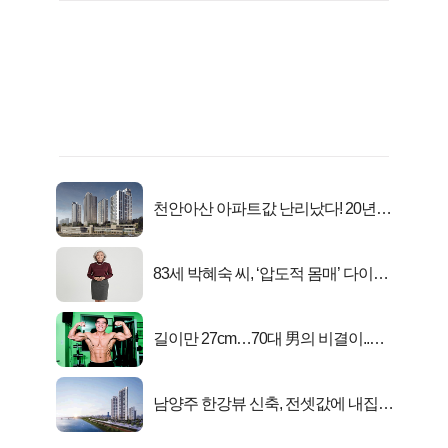
천안아산 아파트값 난리났다! 20년
전 분양가..
83세 박혜숙 씨, ‘압도적 몸매’ 다이어
트 신 등극
길이만 27cm…70대 男의 비결이..충
격!
남양주 한강뷰 신축, 전셋값에 내집마
련!