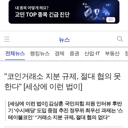
2
/
5
뉴스
홈
전체뉴스
랭킹뉴스
경제
증권
산업·IT
부동산
"코인거래소 지분 규제, 절대 협의 못
한다" [세상에 이런 법이]
[세상에 이런 법이] 김상훈 국민의힘 의원 인터뷰 후반
기 '수시배당' 도입 중점 추진 정무위 최우선 과제는 '스
테이블코인' "거래소 지분 규제, 절대 협의 없다"