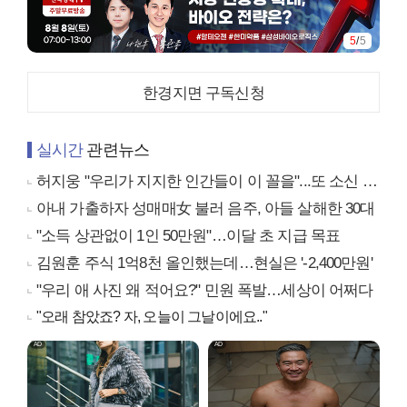
1
/
5
한경지면 구독신청
실시간
관련뉴스
허지웅 "우리가 지지한 인간들이 이 꼴을"...또 소신 발언
아내 가출하자 성매매女 불러 음주, 아들 살해한 30대
"소득 상관없이 1인 50만원"…이달 초 지급 목표
김원훈 주식 1억8천 올인했는데…현실은 '-2,400만원'
"우리 애 사진 왜 적어요?" 민원 폭발…세상이 어쩌다
"오래 참았죠? 자, 오늘이 그날이에요.."