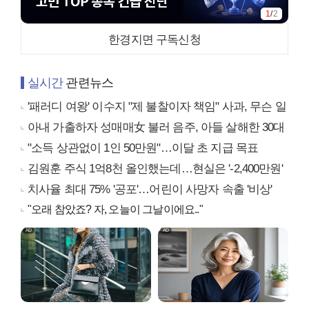
1
/
2
한경지면 구독신청
실시간
관련뉴스
'패러디 여왕' 이수지 "제 불찰이자 책임" 사과, 무슨 일
아내 가출하자 성매매女 불러 음주, 아들 살해한 30대
"소득 상관없이 1인 50만원"…이달 초 지급 목표
김원훈 주식 1억8천 올인했는데…현실은 '-2,400만원'
치사율 최대 75% '공포'…어린이 사망자 속출 '비상'
"오래 참았죠? 자, 오늘이 그날이에요.."