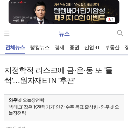
2
/
2
뉴스
홈
전체뉴스
랭킹뉴스
경제
증권
산업·IT
부동산
지정학적 리스크에 금·은·동 또 '들
썩'…원자재ETN '후끈'
와우넷
오늘장전략
'빅테크' 잡은 'K전력기기' 연간 수주 목표 줄상향 - 와우넷 오
늘장전략