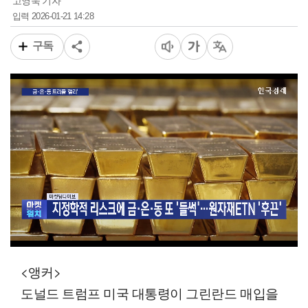
고영욱 기자
2026-01-21 14:28
입력
구독
00:06
09:33
일반배속
<앵커>
도널드 트럼프 미국 대통령이 그린란드 매입을