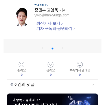
증권부 고영욱 기자
yyko@hankyungtv.com
최신기사 보기
기자 구독과 응원하기
좋아요
싫어요
후속기사 원해요
0
0
0
건의 댓글
0