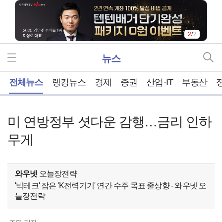
1
/
2
뉴스
홈
전체뉴스
랭킹뉴스
경제
증권
산업·IT
부동산
미 연방정부 셧다운 감행…금리 인하
무게
와우넷
오늘장전략
'빅테크' 잡은 'K전력기기' 연간 수주 목표 줄상향 - 와우넷 오
늘장전략