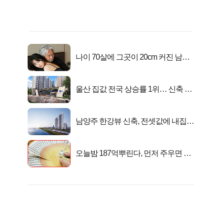
나이 70살에 그곳이 20cm 커진 남자..
충격!
울산 집값 전국 상승률 1위… 신축 지
금 사라!
남양주 한강뷰 신축, 전셋값에 내집마
련!
오늘밤 187억뿌린다, 먼저 주우면 최
대1억..!