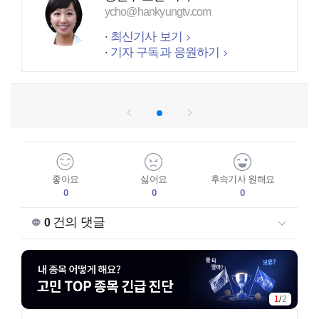
ycho@hankyungtv.com
최신기사 보기
기자 구독과 응원하기
좋아요
싫어요
후속기사 원해요
0
0
0
건의 댓글
0
2
/
2