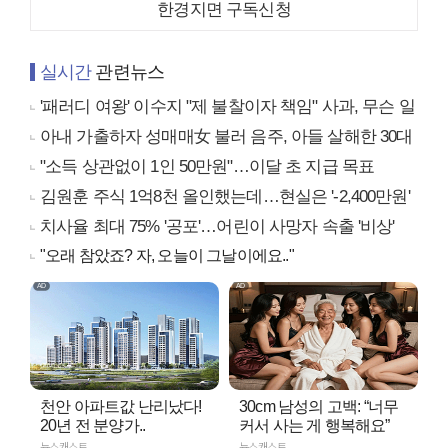
한경지면 구독신청
실시간
관련뉴스
'패러디 여왕' 이수지 "제 불찰이자 책임" 사과, 무슨 일
아내 가출하자 성매매女 불러 음주, 아들 살해한 30대
"소득 상관없이 1인 50만원"…이달 초 지급 목표
김원훈 주식 1억8천 올인했는데…현실은 '-2,400만원'
치사율 최대 75% '공포'…어린이 사망자 속출 '비상'
"오래 참았죠? 자, 오늘이 그날이에요.."
천안 아파트값 난리났다!
30cm 남성의 고백: “너무
20년 전 분양가..
커서 사는 게 행복해요”
뉴스캐스트
뉴스캐스트