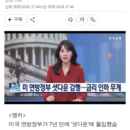
조연 기자
2025-10-01 17:44
2025-10-01 17:44
입력
수정
구독
00:12
05:14
일반배속
<앵커>
미국 연방정부가 7년 만에 '셧다운'에 돌입했습