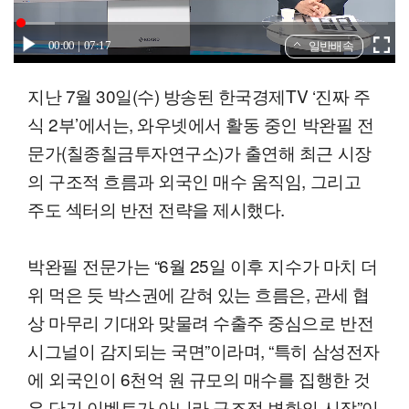
00:00
07:17
일반배속
지난 7월 30일(수) 방송된 한국경제TV ‘진짜 주
식 2부’에서는, 와우넷에서 활동 중인 박완필 전
문가(칠종칠금투자연구소)가 출연해 최근 시장
의 구조적 흐름과 외국인 매수 움직임, 그리고
주도 섹터의 반전 전략을 제시했다.
박완필 전문가는 “6월 25일 이후 지수가 마치 더
위 먹은 듯 박스권에 갇혀 있는 흐름은, 관세 협
상 마무리 기대와 맞물려 수출주 중심으로 반전
시그널이 감지되는 국면”이라며, “특히 삼성전자
에 외국인이 6천억 원 규모의 매수를 집행한 것
은 단기 이벤트가 아니라 구조적 변화의 시작”이