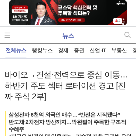
4
/
4
뉴스
홈
전체뉴스
랭킹뉴스
경제
증권
산업·IT
부동산
바이오→건설·전력으로 중심 이동…
하반기 주도 섹터 로테이션 경고 [진
짜 주식 2부]
삼성전자 6천억 외국인 매수…“반전은 시작됐다”
반도체·2차전지·방산까지…박완필이 주목한 구조적
수혜주