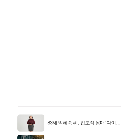
83세 박혜숙 씨, ‘압도적 몸매’ 다이어
트 신 등극