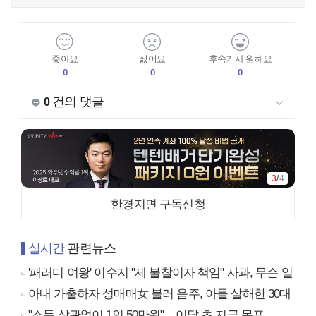
좋아요
싫어요
후속기사 원해요
0
0
0
건의 댓글
0
3
/
4
한경지면 구독신청
실시간
관련뉴스
'패러디 여왕' 이수지 "제 불찰이자 책임" 사과, 무슨 일
아내 가출하자 성매매女 불러 음주, 아들 살해한 30대
"소득 상관없이 1인 50만원"…이달 초 지급 목표