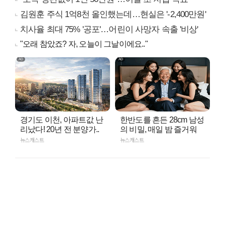
김원훈 주식 1억8천 올인했는데…현실은 '-2,400만원'
치사율 최대 75% '공포'…어린이 사망자 속출 '비상'
"오래 참았죠? 자, 오늘이 그날이에요.."
경기도 이천, 아파트값 난
한반도를 흔든 28cm 남성
리났다! 20년 전 분양가..
의 비밀, 매일 밤 즐거워
뉴스캐스트
뉴스캐스트