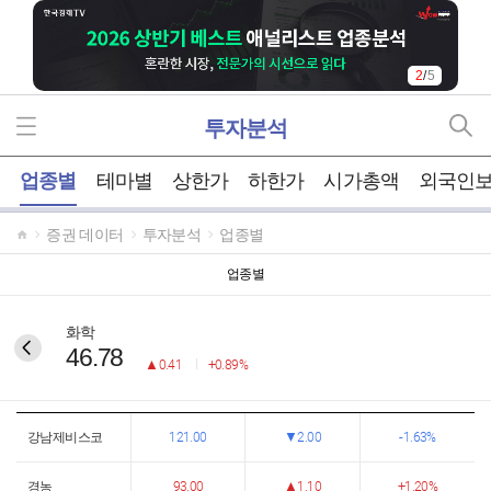
2
/
5
투자분석
위
업종별
테마별
상한가
하한가
시가총액
외국인
증권 데이터
투자분석
업종별
업종별
화학
46.78
0.41
0.89%
강남제비스코
121.00
2.00
1.63%
경농
93.00
1.10
1.20%